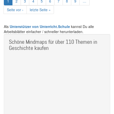
Aktuelle
1
Page
2
Page
3
Page
4
Page
5
Page
6
Page
7
Page
8
Page
9
…
Seite
Nächste
Seite vor ›
Letzte
letzte Seite »
Seite
Seite
Als
Unterstützer von Unterricht.Schule
kannst Du alle
Arbeitsblätter einfacher / schneller herunterladen.
Schöne Mindmaps für über 110 Themen in
Geschichte kaufen