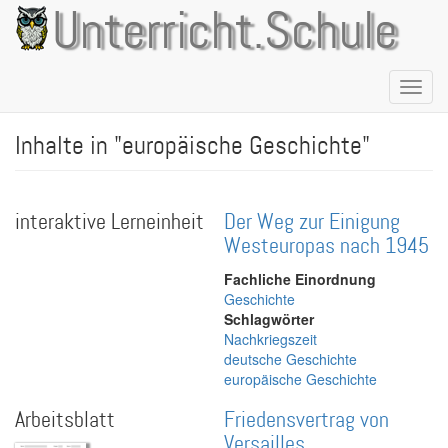
Direkt
Unterricht.Schule
zum
Inhalt
Naviga
aktivie
Inhalte in "europäische Geschichte"
interaktive Lerneinheit
Der Weg zur Einigung
Westeuropas nach 1945
Fachliche Einordnung
Geschichte
Schlagwörter
Nachkriegszeit
deutsche Geschichte
europäische Geschichte
Arbeitsblatt
Friedensvertrag von
Versailles