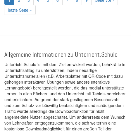
Aktuelle
1
Page
2
Page
3
Page
4
Page
5
Page
6
Page
7
Page
8
Page
9
Nächste
Seite vor ›
Seite
Seite
Letzte
letzte Seite »
Seite
Allgemeine Informationen zu Unterricht.Schule
Unterricht.Schule ist mit dem Ziel entwickelt worden, Lehrkräfte im
Unterrichtsalltag zu unterstützen, indem neuartige
Unterrichtsmaterialien (z.B. Arbeitsblätter mit QR-Code mit dazu
gehörigen interaktiven Übungen sowie andere interaktive
Lernangebote) bereitgestellt werden, die das medial unterstützte
Lernen in allen Fächern und den Unterricht mit Tablets bereichern
und erleichtern. Aufgrund der stark gestiegenen Besucherzahl
und zum Schutz vor böswillig beabsichtigtem und schädigendem
Traffic wurde allerdings die Downloadfunktion für nicht
angemeldete Nutzer abgeschaltet. Um andererseits dem Wunsch
von Lehrkräften entgegenzukommen, die sich weiterhin eine
kostenlose Downloadmöglichkeit für einen großen Teil der