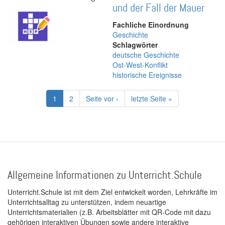
und der Fall der Mauer
Fachliche Einordnung
Geschichte
Schlagwörter
deutsche Geschichte
Ost-West-Konflikt
historische Ereignisse
Seitennummerierung
Aktuelle
1
Page
2
Nächste
Seite vor ›
Letzte
letzte Seite »
Seite
Seite
Seite
Allgemeine Informationen zu Unterricht.Schule
Unterricht.Schule ist mit dem Ziel entwickelt worden, Lehrkräfte im
Unterrichtsalltag zu unterstützen, indem neuartige
Unterrichtsmaterialien (z.B. Arbeitsblätter mit QR-Code mit dazu
gehörigen interaktiven Übungen sowie andere interaktive