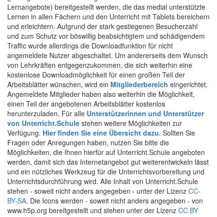
Lernangebote) bereitgestellt werden, die das medial unterstützte
Lernen in allen Fächern und den Unterricht mit Tablets bereichern
und erleichtern. Aufgrund der stark gestiegenen Besucherzahl
und zum Schutz vor böswillig beabsichtigtem und schädigendem
Traffic wurde allerdings die Downloadfunktion für nicht
angemeldete Nutzer abgeschaltet. Um andererseits dem Wunsch
von Lehrkräften entgegenzukommen, die sich weiterhin eine
kostenlose Downloadmöglichkeit für einen großen Teil der
Arbeitsblätter wünschen, wird ein
Mitgliederbereich
eingerichtet.
Angemeldete Mitglieder haben also weiterhin die Möglichkeit,
einen Teil der angebotenen Arbeitsblätter kostenlos
herunterzuladen. Für alle
Unterstützerinnen und Unterstützer
von Unterricht.Schule
stehen weitere Möglichkeiten zur
Verfügung.
Hier finden Sie eine Übersicht dazu
. Sollten Sie
Fragen oder Anregungen haben, nutzen Sie bitte die
Möglichkeiten, die Ihnen hierfür auf Unterricht.Schule angeboten
werden, damit sich das Internetangebot gut weiterentwickeln lässt
und ein nützliches Werkzeug für die Unterrichtsvorbereitung und
Unterrichtsdurchführung wird. Alle Inhalt von Unterricht.Schule
stehen - soweit nicht anders angegeben - unter der Lizenz
CC-
BY-SA
. Die Icons werden - soweit nicht anders angegeben - von
www.h5p.org bereitgestellt und stehen unter der Lizenz
CC BY