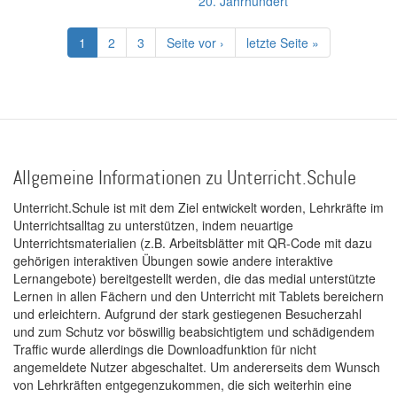
20. Jahrhundert
Seitennummerierung
Aktuelle
1
Page
2
Page
3
Nächste
Seite vor ›
Letzte
letzte Seite »
Seite
Seite
Seite
Allgemeine Informationen zu Unterricht.Schule
Unterricht.Schule ist mit dem Ziel entwickelt worden, Lehrkräfte im
Unterrichtsalltag zu unterstützen, indem neuartige
Unterrichtsmaterialien (z.B. Arbeitsblätter mit QR-Code mit dazu
gehörigen interaktiven Übungen sowie andere interaktive
Lernangebote) bereitgestellt werden, die das medial unterstützte
Lernen in allen Fächern und den Unterricht mit Tablets bereichern
und erleichtern. Aufgrund der stark gestiegenen Besucherzahl
und zum Schutz vor böswillig beabsichtigtem und schädigendem
Traffic wurde allerdings die Downloadfunktion für nicht
angemeldete Nutzer abgeschaltet. Um andererseits dem Wunsch
von Lehrkräften entgegenzukommen, die sich weiterhin eine