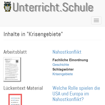
Direkt
Unterricht.Schule
zum
Inhalt
Naviga
aktivie
Inhalte in "Krisengebiete"
Arbeitsblatt
Nahostkonflikt
Fachliche Einordnung
Geschichte
Schlagwörter
Krisengebiete
Lückentext-Material
Welche Rolle spielen die
USA und Europa im
Nahostkonflikt?