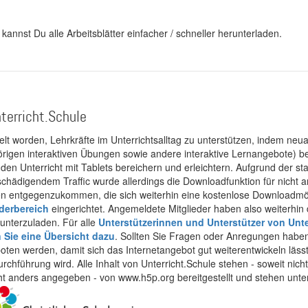
Seite
Seite
kannst Du alle Arbeitsblätter einfacher / schneller herunterladen.
terricht.Schule
kelt worden, Lehrkräfte im Unterrichtsalltag zu unterstützen, indem neuar
rigen interaktiven Übungen sowie andere interaktive Lernangebote) ber
 den Unterricht mit Tablets bereichern und erleichtern. Aufgrund der 
 schädigendem Traffic wurde allerdings die Downloadfunktion für nicht
 entgegenzukommen, die sich weiterhin eine kostenlose Downloadmögli
ederbereich
eingerichtet. Angemeldete Mitglieder haben also weiterhin d
unterzuladen. Für alle
Unterstützerinnen und Unterstützer von Unte
n Sie eine Übersicht dazu
. Sollten Sie Fragen oder Anregungen haben,
boten werden, damit sich das Internetangebot gut weiterentwickeln läss
urchführung wird. Alle Inhalt von Unterricht.Schule stehen - soweit nic
cht anders angegeben - von www.h5p.org bereitgestellt und stehen unte