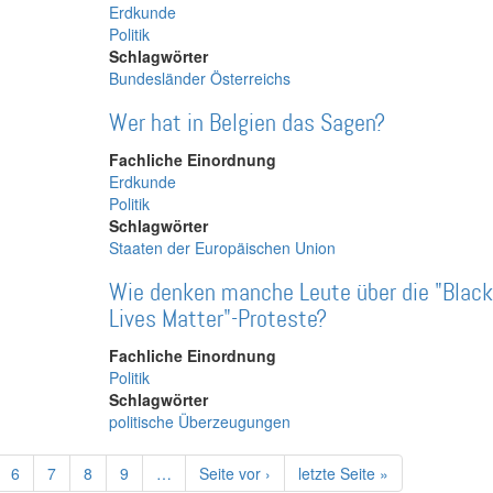
Erdkunde
Politik
Schlagwörter
Bundesländer Österreichs
Wer hat in Belgien das Sagen?
Fachliche Einordnung
Erdkunde
Politik
Schlagwörter
Staaten der Europäischen Union
Wie denken manche Leute über die "Black
Lives Matter"-Proteste?
Fachliche Einordnung
Politik
Schlagwörter
politische Überzeugungen
ge
Page
6
Page
7
Page
8
Page
9
…
Nächste
Seite vor ›
Letzte
letzte Seite »