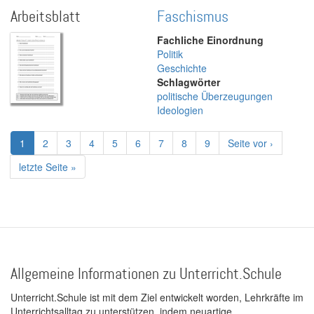
Arbeitsblatt
Faschismus
Fachliche Einordnung
Politik
Geschichte
Schlagwörter
politische Überzeugungen
Ideologien
Seitennummerierung
Aktuelle
1
Page
2
Page
3
Page
4
Page
5
Page
6
Page
7
Page
8
Page
9
Nächste
Seite vor ›
Seite
Seite
Letzte
letzte Seite »
Seite
Allgemeine Informationen zu Unterricht.Schule
Unterricht.Schule ist mit dem Ziel entwickelt worden, Lehrkräfte im
Unterrichtsalltag zu unterstützen, indem neuartige