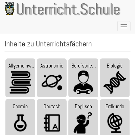
Direkt
Unterricht.Schule
zum
Inhalt
Naviga
aktivie
Inhalte zu Unterrichtsfächern
Allgemeinw…
Astronomie
Berufsorie…
Biologie
Chemie
Deutsch
Englisch
Erdkunde