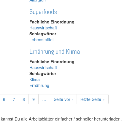
Superfoods
Fachliche Einordnung
Hauswirtschaft
Schlagwörter
Lebensmittel
Ernährung und Klima
Fachliche Einordnung
Hauswirtschaft
Schlagwörter
Klima
Ernährung
ge
Page
6
Page
7
Page
8
Page
9
…
Nächste
Seite vor ›
Letzte
letzte Seite »
Seite
Seite
kannst Du alle Arbeitsblätter einfacher / schneller herunterladen.