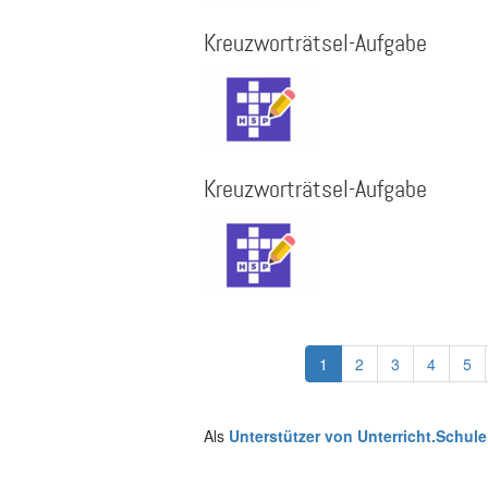
Kreuzworträtsel-Aufgabe
Kreuzworträtsel-Aufgabe
Seitennummerierung
Aktuelle
1
Page
2
Page
3
Page
4
Pa
5
Seite
Als
Unterstützer von Unterricht.Schule