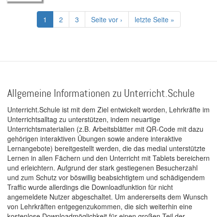
Seitennummerierung
Aktuelle
1
Page
2
Page
3
Nächste
Seite vor ›
Letzte
letzte Seite »
Seite
Seite
Seite
Allgemeine Informationen zu Unterricht.Schule
Unterricht.Schule ist mit dem Ziel entwickelt worden, Lehrkräfte im
Unterrichtsalltag zu unterstützen, indem neuartige
Unterrichtsmaterialien (z.B. Arbeitsblätter mit QR-Code mit dazu
gehörigen interaktiven Übungen sowie andere interaktive
Lernangebote) bereitgestellt werden, die das medial unterstützte
Lernen in allen Fächern und den Unterricht mit Tablets bereichern
und erleichtern. Aufgrund der stark gestiegenen Besucherzahl
und zum Schutz vor böswillig beabsichtigtem und schädigendem
Traffic wurde allerdings die Downloadfunktion für nicht
angemeldete Nutzer abgeschaltet. Um andererseits dem Wunsch
von Lehrkräften entgegenzukommen, die sich weiterhin eine
kostenlose Downloadmöglichkeit für einen großen Teil der