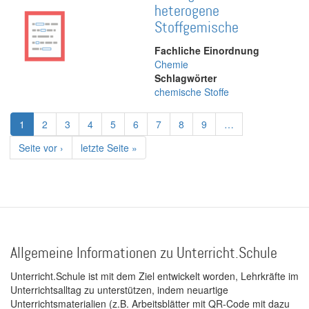
heterogene
Stoffgemische
Fachliche Einordnung
Chemie
Schlagwörter
chemische Stoffe
Seitennummerierung
Aktuelle
1
Page
2
Page
3
Page
4
Page
5
Page
6
Page
7
Page
8
Page
9
…
Seite
Nächste
Seite vor ›
Letzte
letzte Seite »
Seite
Seite
Allgemeine Informationen zu Unterricht.Schule
Unterricht.Schule ist mit dem Ziel entwickelt worden, Lehrkräfte im
Unterrichtsalltag zu unterstützen, indem neuartige
Unterrichtsmaterialien (z.B. Arbeitsblätter mit QR-Code mit dazu