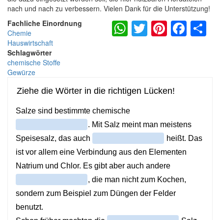
nach und nach zu verbessern. Vielen Dank für die Unterstützung!
WhatsApp
Twitter
Pintere
Fac
S
Fachliche Einordnung
Chemie
Hauswirtschaft
Schlagwörter
chemische Stoffe
Gewürze