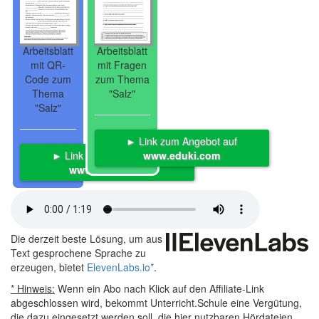
Arbeitsblatt
Arbeitsblatt
mit QR-
mit Fragen
Code zum
zum Thema
Thema
"Salz"
"Salz"
► Link zum Angebot auf
► Link zum Angebot auf
www.eduki.com
www.eduki.com
Die derzeit beste Lösung, um aus
Text gesprochene Sprache zu
erzeugen, bietet
ElevenLabs.io
*
.
* Hinweis:
Wenn ein Abo nach Klick auf den Affiliate-Link
abgeschlossen wird, bekommt Unterricht.Schule eine Vergütung,
die dazu eingesetzt werden soll, die hier nutzbaren Hördateien