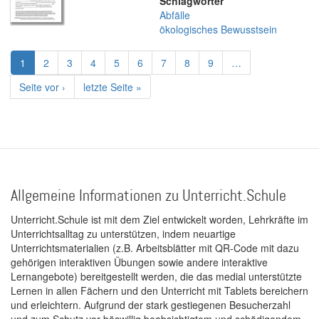
Schlagwörter
Abfälle
ökologisches Bewusstsein
Seitennummerierung
Aktuelle
1
Page
2
Page
3
Page
4
Page
5
Page
6
Page
7
Page
8
Page
9
…
Seite
Nächste
Seite vor ›
Letzte
letzte Seite »
Seite
Seite
Allgemeine Informationen zu Unterricht.Schule
Unterricht.Schule ist mit dem Ziel entwickelt worden, Lehrkräfte im
Unterrichtsalltag zu unterstützen, indem neuartige
Unterrichtsmaterialien (z.B. Arbeitsblätter mit QR-Code mit dazu
gehörigen interaktiven Übungen sowie andere interaktive
Lernangebote) bereitgestellt werden, die das medial unterstützte
Lernen in allen Fächern und den Unterricht mit Tablets bereichern
und erleichtern. Aufgrund der stark gestiegenen Besucherzahl