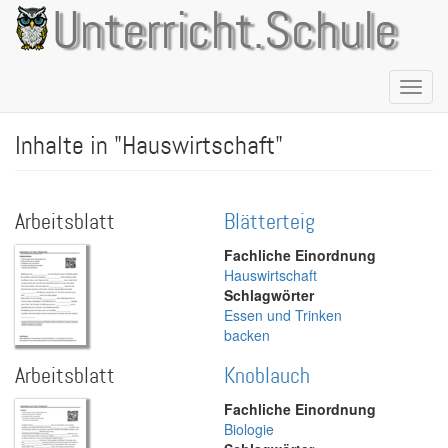
Direkt
Unterricht.Schule
zum
Inhalt
Naviga
aktivie
Inhalte in "Hauswirtschaft"
Arbeitsblatt
Blätterteig
Fachliche Einordnung
Hauswirtschaft
Schlagwörter
Essen und Trinken
backen
Arbeitsblatt
Knoblauch
Fachliche Einordnung
Biologie