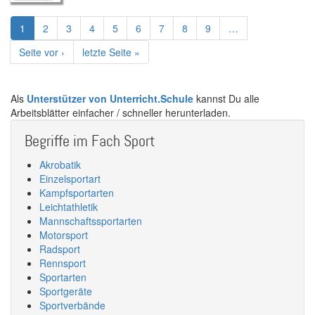
Seitennummerierung
Aktuelle
1
Page
2
Page
3
Page
4
Page
5
Page
6
Page
7
Page
8
Page
9
…
Seite
Nächste
Seite vor ›
Letzte
letzte Seite »
Seite
Seite
Als
Unterstützer von Unterricht.Schule
kannst Du alle
Arbeitsblätter einfacher / schneller herunterladen.
Begriffe im Fach Sport
Akrobatik
Einzelsportart
Kampfsportarten
Leichtathletik
Mannschaftssportarten
Motorsport
Radsport
Rennsport
Sportarten
Sportgeräte
Sportverbände