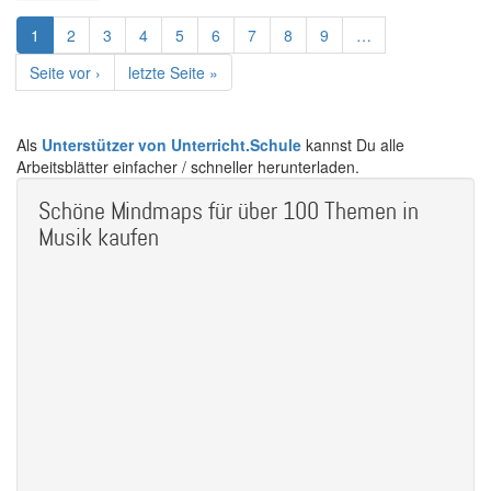
Seitennummerierung
Aktuelle
1
Page
2
Page
3
Page
4
Page
5
Page
6
Page
7
Page
8
Page
9
…
Seite
Nächste
Seite vor ›
Letzte
letzte Seite »
Seite
Seite
Als
Unterstützer von Unterricht.Schule
kannst Du alle
Arbeitsblätter einfacher / schneller herunterladen.
Schöne Mindmaps für über 100 Themen in
Musik kaufen