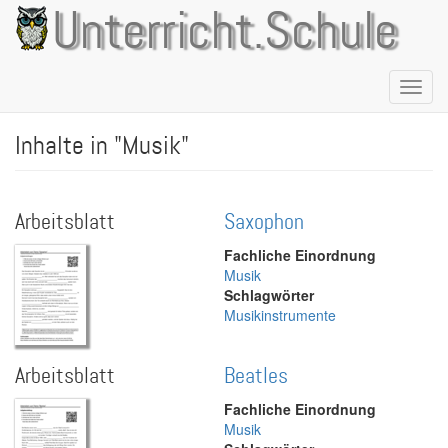
Direkt
Unterricht.Schule
zum
Inhalt
Naviga
aktivie
Inhalte in "Musik"
Arbeitsblatt
Saxophon
Fachliche Einordnung
Musik
Schlagwörter
Musikinstrumente
Arbeitsblatt
Beatles
Fachliche Einordnung
Musik