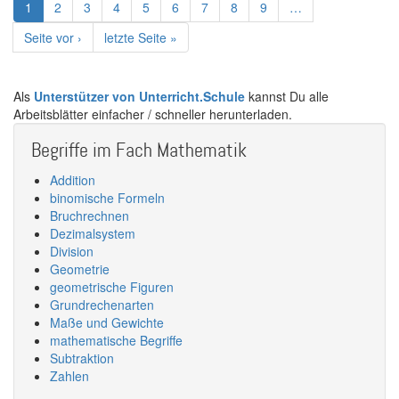
Aktuelle
1
Page
2
Page
3
Page
4
Page
5
Page
6
Page
7
Page
8
Page
9
…
Seite
Nächste
Seite vor ›
Letzte
letzte Seite »
Seite
Seite
Als
Unterstützer von Unterricht.Schule
kannst Du alle
Arbeitsblätter einfacher / schneller herunterladen.
Begriffe im Fach Mathematik
Addition
binomische Formeln
Bruchrechnen
Dezimalsystem
Division
Geometrie
geometrische Figuren
Grundrechenarten
Maße und Gewichte
mathematische Begriffe
Subtraktion
Zahlen