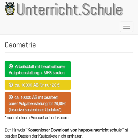
Direkt
Unterricht.Schule
zum
Inhalt
Naviga
aktivie
Geometrie
Arbeitsblatt mit bearbeitbarer
Aufgabenstellung + MP3 kaufen
ca. 10000 AB für nur 20 €
ca. 10000 AB mit bearbeit-
barer Aufgabenstellung für 29,99€
(inklusive kostenloser Updates*)
* nur mit einem Account auf eduki.com
Der Hinweis
"Kostenloser Download von https://unterricht.schule"
ist
bei den Dateien der Kaufpakete nicht enthalten.