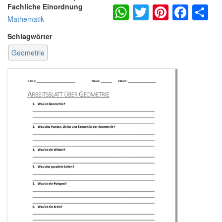
WhatsApp
Twitter
Pintere
Fac
S
Fachliche Einordnung
Mathematik
Schlagwörter
Geometrie