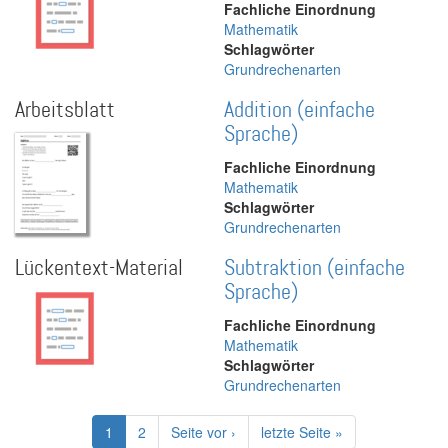
Fachliche Einordnung
Mathematik
Schlagwörter
Grundrechenarten
Arbeitsblatt
Addition (einfache
Sprache)
Fachliche Einordnung
Mathematik
Schlagwörter
Grundrechenarten
Lückentext-Material
Subtraktion (einfache
Sprache)
Fachliche Einordnung
Mathematik
Schlagwörter
Grundrechenarten
Seitennummerierung
Aktuelle
1
Page
2
Nächste
Seite vor ›
Letzte
letzte Seite »