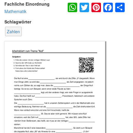
WhatsApp
Twitter
Pintere
Fac
S
Fachliche Einordnung
Mathematik
Schlagwörter
Zahlen