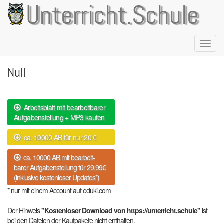
Direkt
Unterricht.Schule
zum
Inhalt
Naviga
aktivie
Null
Arbeitsblatt mit bearbeitbarer
Aufgabenstellung + MP3 kaufen
ca. 10000 AB für nur 20 €
ca. 10000 AB mit bearbeit-
barer Aufgabenstellung für 29,99€
(inklusive kostenloser Updates*)
* nur mit einem Account auf eduki.com
Der Hinweis
"Kostenloser Download von https://unterricht.schule"
ist
bei den Dateien der Kaufpakete nicht enthalten.