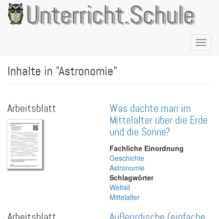
Direkt
Unterricht.Schule
zum
Inhalt
Naviga
aktivie
Inhalte in "Astronomie"
Arbeitsblatt
Was dachte man im
Mittelalter über die Erde
und die Sonne?
Fachliche Einordnung
Geschichte
Astronomie
Schlagwörter
Weltall
Mittelalter
Arbeitsblatt
Außerirdische (einfache