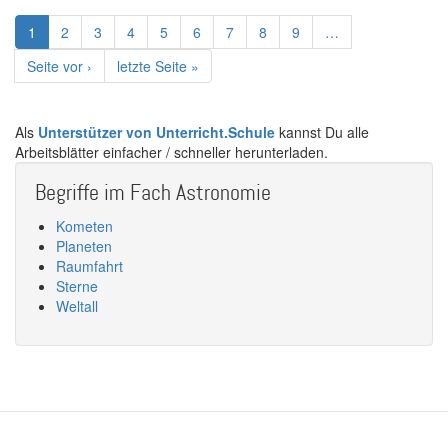
Seitennummerierung
Aktuelle
1
Page
2
Page
3
Page
4
Page
5
Page
6
Page
7
Page
8
Page
9
…
Seite
Nächste
Seite vor ›
Letzte
letzte Seite »
Seite
Seite
Als
Unterstützer von Unterricht.Schule
kannst Du alle
Arbeitsblätter einfacher / schneller herunterladen.
Begriffe im Fach Astronomie
Kometen
Planeten
Raumfahrt
Sterne
Weltall