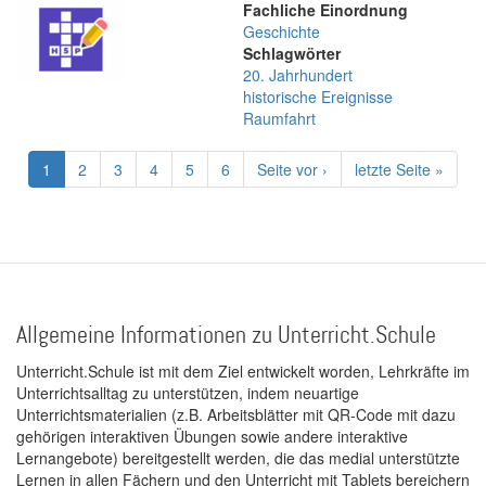
Fachliche Einordnung
Geschichte
Schlagwörter
20. Jahrhundert
historische Ereignisse
Raumfahrt
Seitennummerierung
Aktuelle
1
Page
2
Page
3
Page
4
Page
5
Page
6
Nächste
Seite vor ›
Letzte
letzte Seite »
Seite
Seite
Seite
Allgemeine Informationen zu Unterricht.Schule
Unterricht.Schule ist mit dem Ziel entwickelt worden, Lehrkräfte im
Unterrichtsalltag zu unterstützen, indem neuartige
Unterrichtsmaterialien (z.B. Arbeitsblätter mit QR-Code mit dazu
gehörigen interaktiven Übungen sowie andere interaktive
Lernangebote) bereitgestellt werden, die das medial unterstützte
Lernen in allen Fächern und den Unterricht mit Tablets bereichern