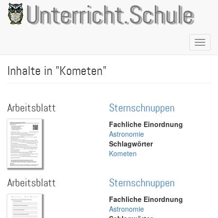
Direkt
Unterricht.Schule
zum
Inhalt
Naviga
aktivie
Inhalte in "Kometen"
Arbeitsblatt
Sternschnuppen
Fachliche Einordnung
Astronomie
Schlagwörter
Kometen
Arbeitsblatt
Sternschnuppen
Fachliche Einordnung
Astronomie