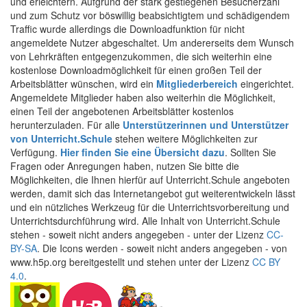
und erleichtern. Aufgrund der stark gestiegenen Besucherzahl
und zum Schutz vor böswillig beabsichtigtem und schädigendem
Traffic wurde allerdings die Downloadfunktion für nicht
angemeldete Nutzer abgeschaltet. Um andererseits dem Wunsch
von Lehrkräften entgegenzukommen, die sich weiterhin eine
kostenlose Downloadmöglichkeit für einen großen Teil der
Arbeitsblätter wünschen, wird ein
Mitgliederbereich
eingerichtet.
Angemeldete Mitglieder haben also weiterhin die Möglichkeit,
einen Teil der angebotenen Arbeitsblätter kostenlos
herunterzuladen. Für alle
Unterstützerinnen und Unterstützer
von Unterricht.Schule
stehen weitere Möglichkeiten zur
Verfügung.
Hier finden Sie eine Übersicht dazu
. Sollten Sie
Fragen oder Anregungen haben, nutzen Sie bitte die
Möglichkeiten, die Ihnen hierfür auf Unterricht.Schule angeboten
werden, damit sich das Internetangebot gut weiterentwickeln lässt
und ein nützliches Werkzeug für die Unterrichtsvorbereitung und
Unterrichtsdurchführung wird. Alle Inhalt von Unterricht.Schule
stehen - soweit nicht anders angegeben - unter der Lizenz
CC-
BY-SA
. Die Icons werden - soweit nicht anders angegeben - von
www.h5p.org bereitgestellt und stehen unter der Lizenz
CC BY
4.0
.