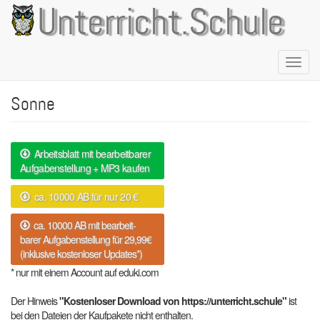
Direkt
Unterricht.Schule
zum
Inhalt
Naviga
aktivie
Sonne
Arbeitsblatt mit bearbeitbarer
Aufgabenstellung + MP3 kaufen
ca. 10000 AB für nur 20 €
ca. 10000 AB mit bearbeit-
barer Aufgabenstellung für 29,99€
(inklusive kostenloser Updates*)
* nur mit einem Account auf eduki.com
Der Hinweis
"Kostenloser Download von https://unterricht.schule"
ist
bei den Dateien der Kaufpakete nicht enthalten.