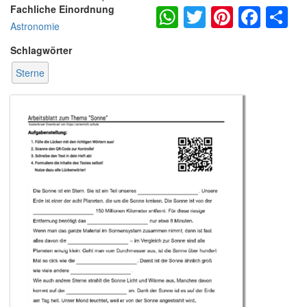
WhatsApp
Twitter
Pintere
Fac
S
Fachliche Einordnung
Astronomie
Schlagwörter
Sterne