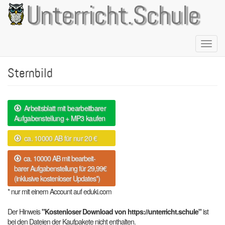
Direkt
Unterricht.Schule
zum
Inhalt
Naviga
aktivie
Sternbild
Arbeitsblatt mit bearbeitbarer
Aufgabenstellung + MP3 kaufen
ca. 10000 AB für nur 20 €
ca. 10000 AB mit bearbeit-
barer Aufgabenstellung für 29,99€
(inklusive kostenloser Updates*)
* nur mit einem Account auf eduki.com
Der Hinweis
"Kostenloser Download von https://unterricht.schule"
ist
bei den Dateien der Kaufpakete nicht enthalten.