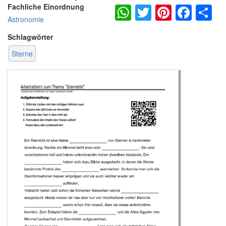
WhatsApp
Twitter
Pintere
Fac
S
Fachliche Einordnung
Astronomie
Schlagwörter
Sterne