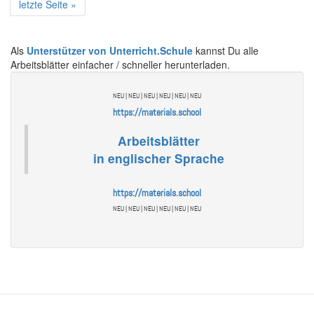
Letzte
letzte Seite »
Seite
Als
Unterstützer von Unterricht.Schule
kannst Du alle
Arbeitsblätter einfacher / schneller herunterladen.
NEU | NEU | NEU | NEU | NEU | NEU
https://materials.school
Arbeitsblätter
in englischer Sprache
https://materials.school
NEU | NEU | NEU | NEU | NEU | NEU