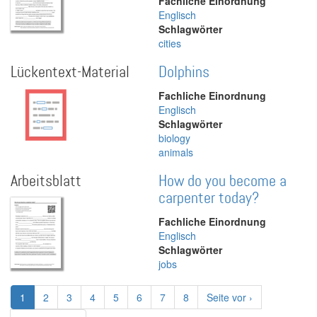
Fachliche Einordnung
Englisch
Schlagwörter
cities
Lückentext-Material
Dolphins
Fachliche Einordnung
Englisch
Schlagwörter
biology
animals
Arbeitsblatt
How do you become a
carpenter today?
Fachliche Einordnung
Englisch
Schlagwörter
jobs
Seitennummerierung
Aktuelle
1
Page
2
Page
3
Page
4
Page
5
Page
6
Page
7
Page
8
Nächste
Seite vor ›
Seite
Seite