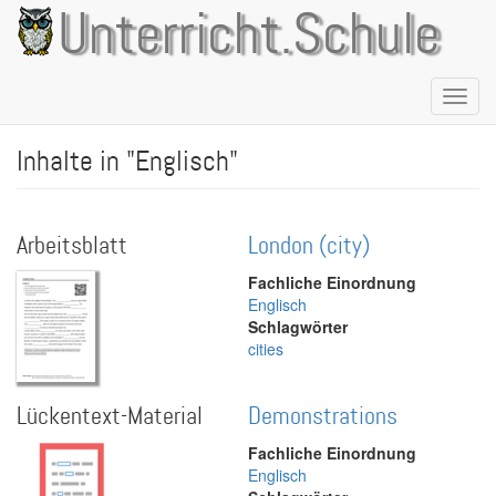
Direkt
Unterricht.Schule
zum
Inhalt
Naviga
aktivie
Inhalte in "Englisch"
Arbeitsblatt
London (city)
Fachliche Einordnung
Englisch
Schlagwörter
cities
Lückentext-Material
Demonstrations
Fachliche Einordnung
Englisch