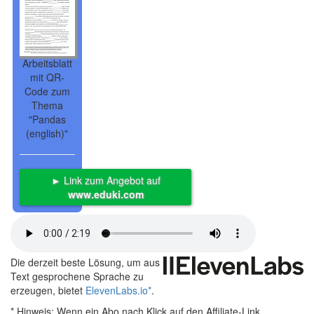
Arbeitsblatt
mit QR-
Code zum
Thema
"Pandas
(english)"
► Link zum Angebot auf
www.eduki.com
Die derzeit beste Lösung, um aus
Text gesprochene Sprache zu
erzeugen, bietet
ElevenLabs.io
*
.
* Hinweis:
Wenn ein Abo nach Klick auf den Affiliate-Link