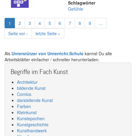
Schlagwörter
Gefühle
Seitennummerierung
Aktuelle
1
Page
2
Page
3
Page
4
Page
5
Page
6
Page
7
Page
8
Page
9
…
Seite
Nächste
Seite vor ›
Letzte
letzte Seite »
Seite
Seite
Als
Unterstützer von Unterricht.Schule
kannst Du alle
Arbeitsblätter einfacher / schneller herunterladen.
Begriffe im Fach Kunst
Architektur
bildende Kunst
Comics
darstellende Kunst
Farben
Kleinkunst
Kunstepochen
Kunstgeschichte
Kunsthandwerk