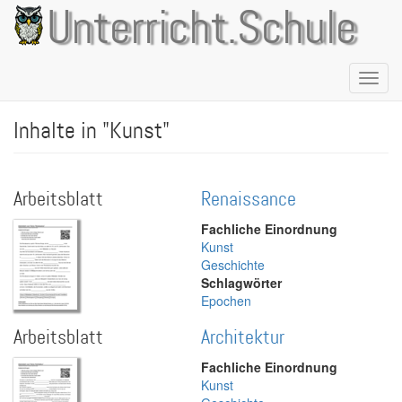
Direkt
Unterricht.Schule
zum
Inhalt
Naviga
aktivie
Inhalte in "Kunst"
Arbeitsblatt
Renaissance
Fachliche Einordnung
Kunst
Geschichte
Schlagwörter
Epochen
Arbeitsblatt
Architektur
Fachliche Einordnung
Kunst