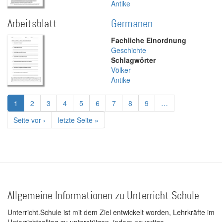
Antike
Arbeitsblatt
Germanen
Fachliche Einordnung
Geschichte
Schlagwörter
Völker
Antike
Seitennummerierung
Aktuelle
1
Page
2
Page
3
Page
4
Page
5
Page
6
Page
7
Page
8
Page
9
…
Seite
Nächste
Seite vor ›
Letzte
letzte Seite »
Seite
Seite
Allgemeine Informationen zu Unterricht.Schule
Unterricht.Schule ist mit dem Ziel entwickelt worden, Lehrkräfte im