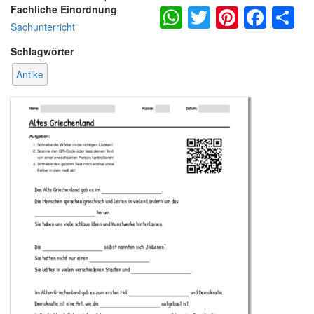
WhatsApp
Twitter
Pintere
Fac
S
Fachliche Einordnung
Sachunterricht
Schlagwörter
Antike