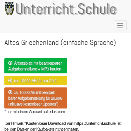
Direkt
Unterricht.Schule
zum
Inhalt
Naviga
aktivie
Altes Griechenland (einfache Sprache)
Arbeitsblatt mit bearbeitbarer
Aufgabenstellung + MP3 kaufen
ca. 10000 AB für nur 20 €
ca. 10000 AB mit bearbeit-
barer Aufgabenstellung für 29,99€
(inklusive kostenloser Updates*)
* nur mit einem Account auf eduki.com
Der Hinweis
"Kostenloser Download von https://unterricht.schule"
ist
bei den Dateien der Kaufpakete nicht enthalten.