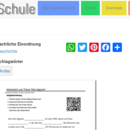
Schule
NEU: materials.school
Fächer
Downloads
WhatsApp
Twitter
Pintere
Fac
S
achliche Einordnung
eschichte
chlagwörter
Antike