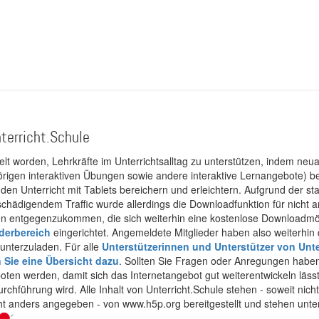
terricht.Schule
kelt worden, Lehrkräfte im Unterrichtsalltag zu unterstützen, indem neuar
rigen interaktiven Übungen sowie andere interaktive Lernangebote) ber
 den Unterricht mit Tablets bereichern und erleichtern. Aufgrund der 
 schädigendem Traffic wurde allerdings die Downloadfunktion für nicht
 entgegenzukommen, die sich weiterhin eine kostenlose Downloadmögli
ederbereich
eingerichtet. Angemeldete Mitglieder haben also weiterhin d
unterzuladen. Für alle
Unterstützerinnen und Unterstützer von Unte
n Sie eine Übersicht dazu
. Sollten Sie Fragen oder Anregungen haben,
boten werden, damit sich das Internetangebot gut weiterentwickeln läss
urchführung wird. Alle Inhalt von Unterricht.Schule stehen - soweit nic
cht anders angegeben - von www.h5p.org bereitgestellt und stehen unte