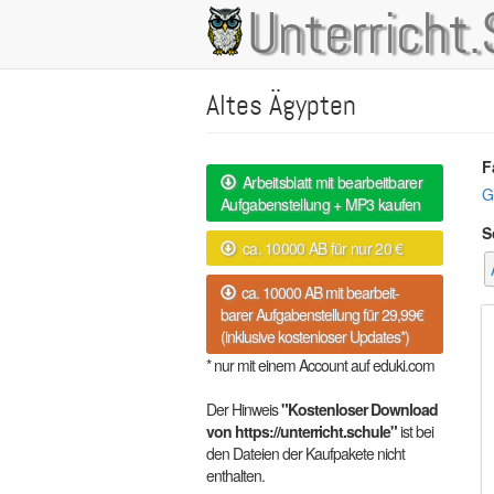
Direkt
Unterricht.
Main
zum
Inhalt
navigation
Altes Ägypten
F
Arbeitsblatt mit bearbeitbarer
G
Aufgabenstellung + MP3 kaufen
S
ca. 10000 AB für nur 20 €
ca. 10000 AB mit bearbeit-
barer Aufgabenstellung für 29,99€
(inklusive kostenloser Updates*)
* nur mit einem Account auf eduki.com
Der Hinweis
"Kostenloser Download
von https://unterricht.schule"
ist bei
den Dateien der Kaufpakete nicht
enthalten.