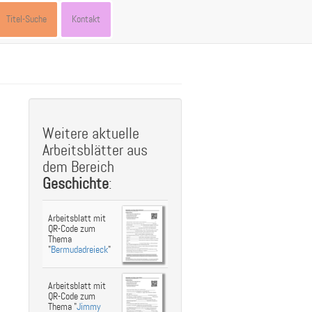
Titel-Suche
Kontakt
st
ebook
hare
Weitere aktuelle
Arbeitsblätter aus
dem Bereich
Geschichte
:
Arbeitsblatt mit
QR-Code zum
Thema
"
Bermudadreieck
"
Arbeitsblatt mit
QR-Code zum
Thema "
Jimmy