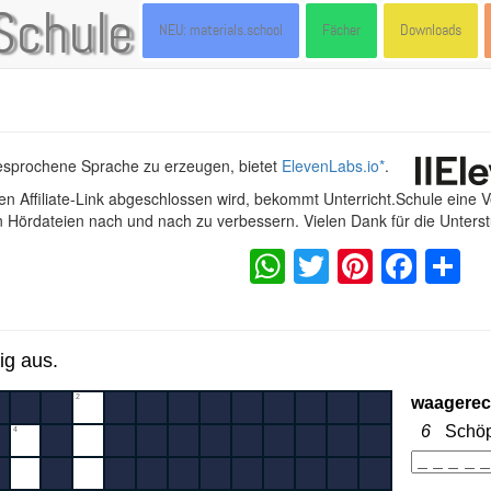
Schule
NEU: materials.school
Fächer
Downloads
gesprochene Sprache zu erzeugen, bietet
ElevenLabs.io
*
.
n Affiliate-Link abgeschlossen wird, bekommt Unterricht.Schule eine 
en Hördateien nach und nach zu verbessern. Vielen Dank für die Unters
WhatsApp
Twitter
Pintere
Fac
S