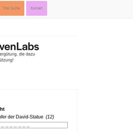
Titel-Suche
Kontakt
Vergütung, die dazu
tützung!
st
ebook
hare