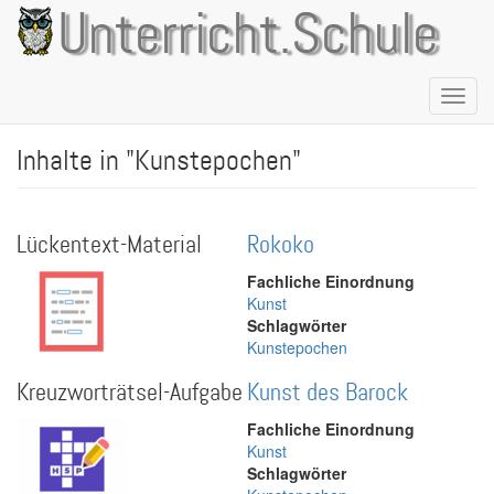
Direkt
Unterricht.Schule
zum
Inhalt
Naviga
aktivie
Inhalte in "Kunstepochen"
Lückentext-Material
Rokoko
Fachliche Einordnung
Kunst
Schlagwörter
Kunstepochen
Kreuzworträtsel-Aufgabe
Kunst des Barock
Fachliche Einordnung
Kunst
Schlagwörter