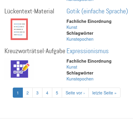
Lückentext-Material
Gotik (einfache Sprache)
Fachliche Einordnung
Kunst
Schlagwörter
Kunstepochen
Kreuzworträtsel-Aufgabe
Expressionismus
Fachliche Einordnung
Kunst
Schlagwörter
Kunstepochen
Seitennummerierung
Aktuelle
1
Page
2
Page
3
Page
4
Page
5
Nächste
Seite vor ›
Letzte
letzte Seite »
Seite
Seite
Seite