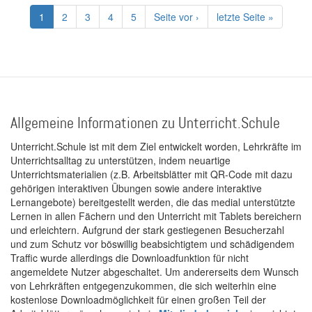
Seitennummerierung
Aktuelle
1
Page
2
Page
3
Page
4
Page
5
Nächste
Seite vor ›
Letzte
letzte Seite »
Seite
Seite
Seite
Allgemeine Informationen zu Unterricht.Schule
Unterricht.Schule ist mit dem Ziel entwickelt worden, Lehrkräfte im
Unterrichtsalltag zu unterstützen, indem neuartige
Unterrichtsmaterialien (z.B. Arbeitsblätter mit QR-Code mit dazu
gehörigen interaktiven Übungen sowie andere interaktive
Lernangebote) bereitgestellt werden, die das medial unterstützte
Lernen in allen Fächern und den Unterricht mit Tablets bereichern
und erleichtern. Aufgrund der stark gestiegenen Besucherzahl
und zum Schutz vor böswillig beabsichtigtem und schädigendem
Traffic wurde allerdings die Downloadfunktion für nicht
angemeldete Nutzer abgeschaltet. Um andererseits dem Wunsch
von Lehrkräften entgegenzukommen, die sich weiterhin eine
kostenlose Downloadmöglichkeit für einen großen Teil der