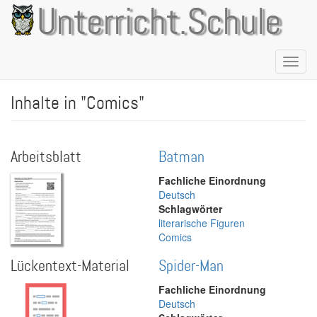
Direkt
Unterricht.Schule
zum
Inhalt
Naviga
aktivie
Inhalte in "Comics"
Arbeitsblatt
Batman
Fachliche Einordnung
Deutsch
Schlagwörter
literarische Figuren
Comics
Lückentext-Material
Spider-Man
Fachliche Einordnung
Deutsch