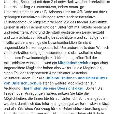
Unterricht.Schule ist mit dem Ziel entwickelt worden, Lehrkräfte im
Unterrichtsalltag zu unterstützen, indem neuartige
Unterrichtsmaterialien (z.B. Arbeitsblätter mit QR-Code mit dazu
gehörigen interaktiven Übungen sowie andere interaktive
Lernangebote) bereitgestellt werden, die das medial unterstützte
Lernen in allen Fächern und den Unterricht mit Tablets bereichern
und erleichtern. Aufgrund der stark gestiegenen Besucherzahl
und zum Schutz vor böswillig beabsichtigtem und schädigendem
Traffic wurde allerdings die Downloadfunktion für nicht
angemeldete Nutzer abgeschaltet. Um andererseits dem Wunsch
von Lehrkräften entgegenzukommen, die sich weiterhin eine
kostenlose Downloadmöglichkeit für einen großen Teil der
Arbeitsblätter wünschen, wird ein
Mitgliederbereich
eingerichtet.
Angemeldete Mitglieder haben also weiterhin die Möglichkeit,
einen Teil der angebotenen Arbeitsblätter kostenlos
herunterzuladen. Für alle
Unterstützerinnen und Unterstützer
von Unterricht.Schule
stehen weitere Möglichkeiten zur
Verfügung.
Hier finden Sie eine Übersicht dazu
. Sollten Sie
Fragen oder Anregungen haben, nutzen Sie bitte die
Möglichkeiten, die Ihnen hierfür auf Unterricht.Schule angeboten
werden, damit sich das Internetangebot gut weiterentwickeln lässt
und ein nützliches Werkzeug für die Unterrichtsvorbereitung und
Unterrichtsdurchführung wird. Alle Inhalt von Unterricht.Schule