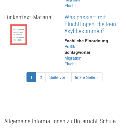
Flucht
Lückentext-Material
Was passiert mit
Flüchtlingen, die kein
Asyl bekommen?
Fachliche Einordnung
Politik
Schlagwörter
Migration
Flucht
Seitennummerierung
Aktuelle
1
Page
2
Nächste
Seite vor ›
Letzte
letzte Seite »
Seite
Seite
Seite
Allgemeine Informationen zu Unterricht.Schule