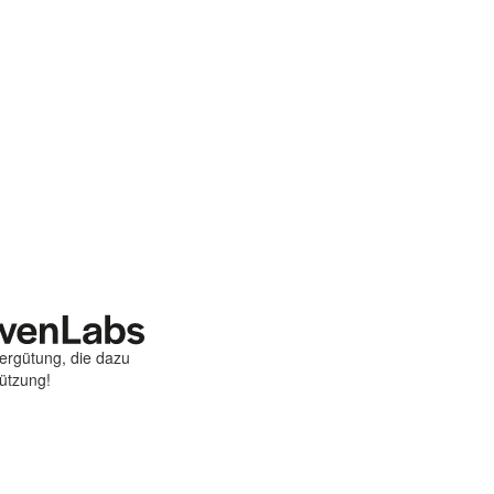
Vergütung, die dazu
tützung!
st
ebook
hare