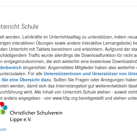
terricht.Schule
kelt worden, Lehrkräfte im Unterrichtsalltag zu unterstützen, indem neuar
rigen interaktiven Übungen sowie andere interaktive Lernangebote) ber
 den Unterricht mit Tablets bereichern und erleichtern. Aufgrund der 
 schädigendem Traffic wurde allerdings die Downloadfunktion für nicht
 entgegenzukommen, die sich weiterhin eine kostenlose Downloadmögli
ederbereich
eingerichtet. Angemeldete Mitglieder haben also weiterhin d
unterzuladen. Für alle
Unterstützerinnen und Unterstützer von Unte
n Sie eine Übersicht dazu
. Sollten Sie Fragen oder Anregungen haben,
boten werden, damit sich das Internetangebot gut weiterentwickeln läss
urchführung wird. Alle Inhalt von Unterricht.Schule stehen - soweit nic
cht anders angegeben - von www.h5p.org bereitgestellt und stehen unte
ssum