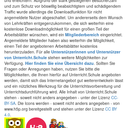
und erleichtern. Aufgrund der stark gestiegenen Besucherzahl
und zum Schutz vor böswillig beabsichtigtem und schädigendem
Traffic wurde allerdings die Downloadfunktion für nicht
angemeldete Nutzer abgeschaltet. Um andererseits dem Wunsch
von Lehrkräften entgegenzukommen, die sich weiterhin eine
kostenlose Downloadmöglichkeit für einen großen Teil der
Arbeitsblätter wünschen, wird ein
Mitgliederbereich
eingerichtet.
Angemeldete Mitglieder haben also weiterhin die Möglichkeit,
einen Teil der angebotenen Arbeitsblätter kostenlos
herunterzuladen. Für alle
Unterstützerinnen und Unterstützer
von Unterricht.Schule
stehen weitere Möglichkeiten zur
Verfügung.
Hier finden Sie eine Übersicht dazu
. Sollten Sie
Fragen oder Anregungen haben, nutzen Sie bitte die
Möglichkeiten, die Ihnen hierfür auf Unterricht.Schule angeboten
werden, damit sich das Internetangebot gut weiterentwickeln lässt
und ein nützliches Werkzeug für die Unterrichtsvorbereitung und
Unterrichtsdurchführung wird. Alle Inhalt von Unterricht.Schule
stehen - soweit nicht anders angegeben - unter der Lizenz
CC-
BY-SA
. Die Icons werden - soweit nicht anders angegeben - von
www.h5p.org bereitgestellt und stehen unter der Lizenz
CC BY
4.0
.