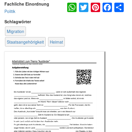
WhatsApp
Twitter
Pintere
Fac
S
Fachliche Einordnung
Politik
Schlagwörter
Migration
Staatsangehörigkeit
Heimat