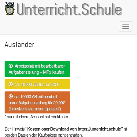
Direkt
Unterricht.Schule
zum
Inhalt
Naviga
aktivie
Ausländer
Arbeitsblatt mit bearbeitbarer
Aufgabenstellung + MP3 kaufen
ca. 10000 AB für nur 20 €
ca. 10000 AB mit bearbeit-
barer Aufgabenstellung für 29,99€
(inklusive kostenloser Updates*)
* nur mit einem Account auf eduki.com
Der Hinweis
"Kostenloser Download von https://unterricht.schule"
ist
bei den Dateien der Kaufpakete nicht enthalten.