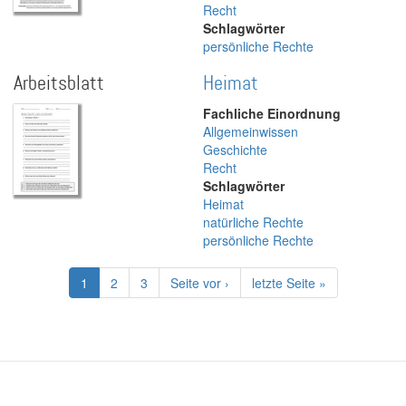
Recht
Schlagwörter
persönliche Rechte
Arbeitsblatt
Heimat
Fachliche Einordnung
Allgemeinwissen
Geschichte
Recht
Schlagwörter
Heimat
natürliche Rechte
persönliche Rechte
Seitennummerierung
Aktuelle
1
Page
2
Page
3
Nächste
Seite vor ›
Letzte
letzte Seite »
Seite
Seite
Seite