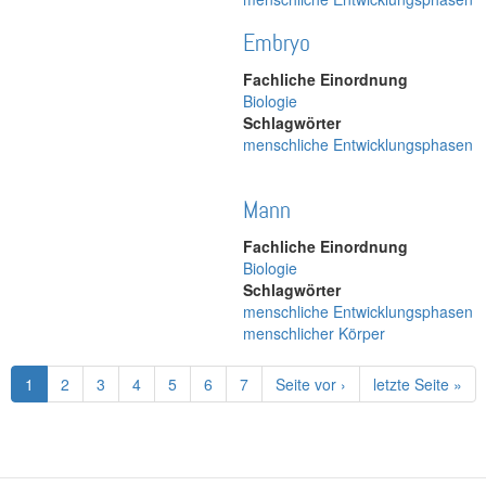
Embryo
Fachliche Einordnung
Biologie
Schlagwörter
menschliche Entwicklungsphasen
Mann
Fachliche Einordnung
Biologie
Schlagwörter
menschliche Entwicklungsphasen
menschlicher Körper
Aktuelle
1
Page
2
Page
3
Page
4
Page
5
Page
6
Page
7
Nächste
Seite vor ›
Letzte
letzte Seite »
Seite
Seite
Seite