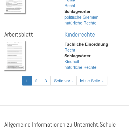
Recht
Schlagwörter
politische Gremien
natürliche Rechte
Arbeitsblatt
Kinderrechte
Fachliche Einordnung
Recht
Schlagwörter
Kindheit
natürliche Rechte
Seitennummerierung
Aktuelle
1
Page
2
Page
3
Nächste
Seite vor ›
Letzte
letzte Seite »
Seite
Seite
Seite
Allgemeine Informationen zu Unterricht.Schule