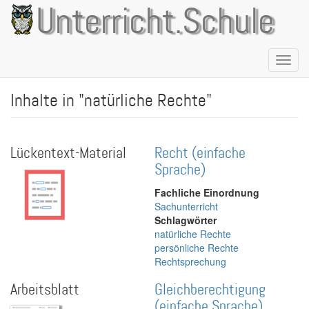
Direkt
Unterricht.Schule
zum
Inhalt
Naviga
aktivie
Inhalte in "natürliche Rechte"
Lückentext-Material
Recht (einfache
Sprache)
Fachliche Einordnung
Sachunterricht
Schlagwörter
natürliche Rechte
persönliche Rechte
Rechtsprechung
Arbeitsblatt
Gleichberechtigung
(einfache Sprache)