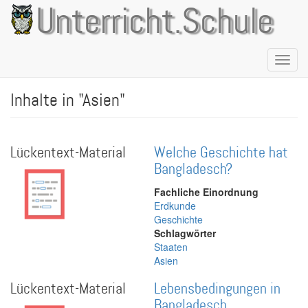
Direkt
Unterricht.Schule
zum
Inhalt
Naviga
aktivie
Inhalte in "Asien"
Lückentext-Material
Welche Geschichte hat
Bangladesch?
Fachliche Einordnung
Erdkunde
Geschichte
Schlagwörter
Staaten
Asien
Lückentext-Material
Lebensbedingungen in
Bangladesch