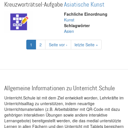
Kreuzworträtsel-Aufgabe
Asiatische Kunst
Fachliche Einordnung
Kunst
Schlagwörter
Asien
Seitennummerierung
Aktuelle
1
Page
2
Nächste
Seite vor ›
Letzte
letzte Seite »
Seite
Seite
Seite
Allgemeine Informationen zu Unterricht.Schule
Unterricht.Schule ist mit dem Ziel entwickelt worden, Lehrkräfte im
Unterrichtsalltag zu unterstützen, indem neuartige
Unterrichtsmaterialien (z.B. Arbeitsblätter mit QR-Code mit dazu
gehörigen interaktiven Übungen sowie andere interaktive
Lernangebote) bereitgestellt werden, die das medial unterstützte
Lernen in allen Fächern und den Unterricht mit Tablets bereichern