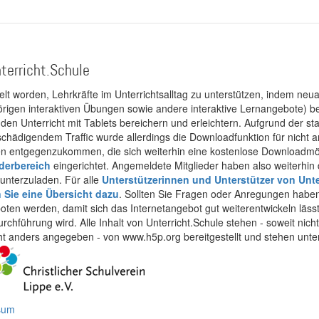
terricht.Schule
kelt worden, Lehrkräfte im Unterrichtsalltag zu unterstützen, indem neuar
rigen interaktiven Übungen sowie andere interaktive Lernangebote) ber
 den Unterricht mit Tablets bereichern und erleichtern. Aufgrund der 
 schädigendem Traffic wurde allerdings die Downloadfunktion für nicht
 entgegenzukommen, die sich weiterhin eine kostenlose Downloadmögli
ederbereich
eingerichtet. Angemeldete Mitglieder haben also weiterhin d
unterzuladen. Für alle
Unterstützerinnen und Unterstützer von Unte
n Sie eine Übersicht dazu
. Sollten Sie Fragen oder Anregungen haben,
boten werden, damit sich das Internetangebot gut weiterentwickeln läss
urchführung wird. Alle Inhalt von Unterricht.Schule stehen - soweit nic
cht anders angegeben - von www.h5p.org bereitgestellt und stehen unte
ssum