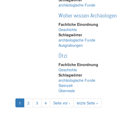
archäologische Funde
Woher wissen Archäologen
Fachliche Einordnung
Geschichte
Schlagwörter
archäologische Funde
Ausgrabungen
Ötzi
Fachliche Einordnung
Geschichte
Schlagwörter
archäologische Funde
Steinzeit
Überreste
Aktuelle
1
Page
2
Page
3
Page
4
Nächste
Seite vor ›
Letzte
letzte Seite »
Seite
Seite
Seite