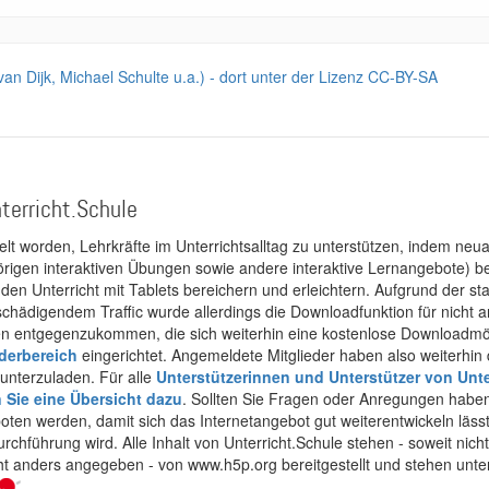
 van Dijk, Michael Schulte u.a.) - dort unter der Lizenz CC-BY-SA
terricht.Schule
kelt worden, Lehrkräfte im Unterrichtsalltag zu unterstützen, indem neuar
rigen interaktiven Übungen sowie andere interaktive Lernangebote) ber
 den Unterricht mit Tablets bereichern und erleichtern. Aufgrund der 
 schädigendem Traffic wurde allerdings die Downloadfunktion für nicht
 entgegenzukommen, die sich weiterhin eine kostenlose Downloadmögli
ederbereich
eingerichtet. Angemeldete Mitglieder haben also weiterhin d
unterzuladen. Für alle
Unterstützerinnen und Unterstützer von Unte
n Sie eine Übersicht dazu
. Sollten Sie Fragen oder Anregungen haben,
boten werden, damit sich das Internetangebot gut weiterentwickeln läss
urchführung wird. Alle Inhalt von Unterricht.Schule stehen - soweit nic
cht anders angegeben - von www.h5p.org bereitgestellt und stehen unte