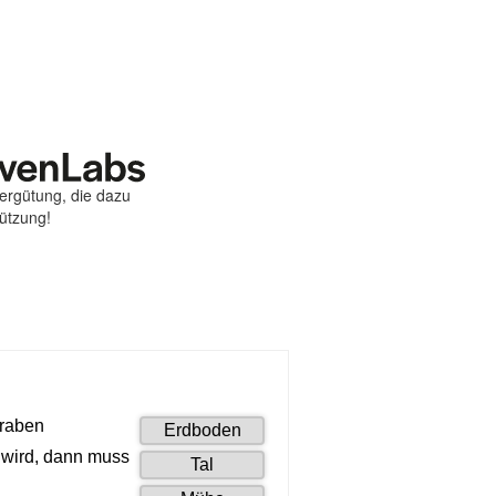
Vergütung, die dazu
tützung!
st
ebook
hare