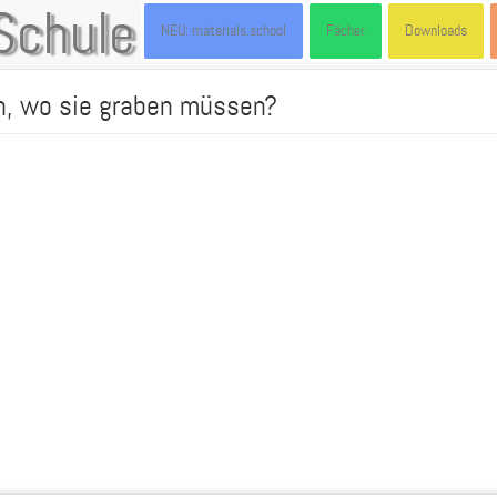
Schule
NEU: materials.school
Fächer
Downloads
, wo sie graben müssen?