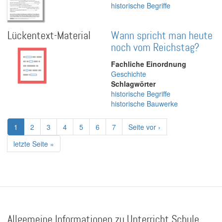
historische Begriffe
Lückentext-Material
Wann spricht man heute
noch vom Reichstag?
Fachliche Einordnung
Geschichte
Schlagwörter
historische Begriffe
historische Bauwerke
Seitennummerierung
Aktuelle
1
Page
2
Page
3
Page
4
Page
5
Page
6
Page
7
Nächste
Seite vor ›
Seite
Seite
Letzte
letzte Seite »
Seite
Allgemeine Informationen zu Unterricht.Schule