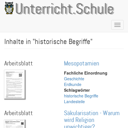
Direkt
Unterricht.Schule
zum
Inhalt
Naviga
aktivie
Inhalte in "historische Begriffe"
Arbeitsblatt
Mesopotamien
Fachliche Einordnung
Geschichte
Erdkunde
Schlagwörter
historische Begriffe
Landesteile
Arbeitsblatt
Säkularisation - Warum
wird Religion
unwichtiger?