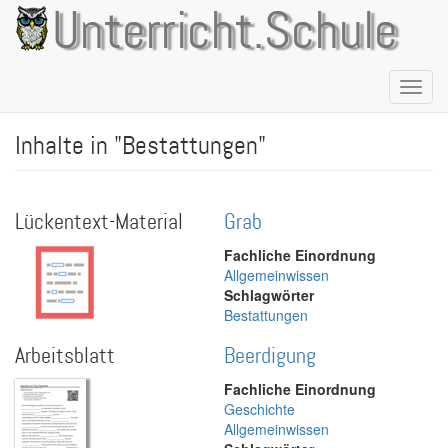
Direkt
Unterricht.Schule
zum
Inhalt
Naviga
aktivie
Inhalte in "Bestattungen"
Lückentext-Material
Grab
Fachliche Einordnung
Allgemeinwissen
Schlagwörter
Bestattungen
Arbeitsblatt
Beerdigung
Fachliche Einordnung
Geschichte
Allgemeinwissen