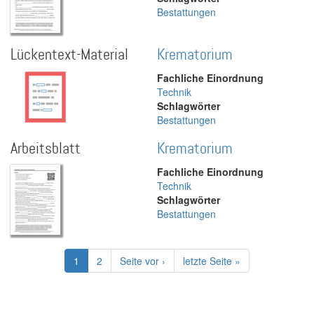
Bestattungen
Lückentext-Material
Krematorium
Fachliche Einordnung
Technik
Schlagwörter
Bestattungen
Arbeitsblatt
Krematorium
Fachliche Einordnung
Technik
Schlagwörter
Bestattungen
Seitennummerierung
Aktuelle
1
Page
2
Nächste
Seite vor ›
Letzte
letzte Seite »
Seite
Seite
Seite