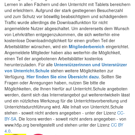
Lernen in allen Fächern und den Unterricht mit Tablets bereichern
und erleichtern. Aufgrund der stark gestiegenen Besucherzahl
und zum Schutz vor böswillig beabsichtigtem und schädigendem
Traffic wurde allerdings die Downloadfunktion für nicht
angemeldete Nutzer abgeschaltet. Um andererseits dem Wunsch
von Lehrkräften entgegenzukommen, die sich weiterhin eine
kostenlose Downloadmöglichkeit für einen großen Teil der
Arbeitsblätter wünschen, wird ein
Mitgliederbereich
eingerichtet.
Angemeldete Mitglieder haben also weiterhin die Möglichkeit,
einen Teil der angebotenen Arbeitsblätter kostenlos
herunterzuladen. Für alle
Unterstützerinnen und Unterstützer
von Unterricht.Schule
stehen weitere Möglichkeiten zur
Verfügung.
Hier finden Sie eine Übersicht dazu
. Sollten Sie
Fragen oder Anregungen haben, nutzen Sie bitte die
Möglichkeiten, die Ihnen hierfür auf Unterricht.Schule angeboten
werden, damit sich das Internetangebot gut weiterentwickeln lässt
und ein nützliches Werkzeug für die Unterrichtsvorbereitung und
Unterrichtsdurchführung wird. Alle Inhalt von Unterricht.Schule
stehen - soweit nicht anders angegeben - unter der Lizenz
CC-
BY-SA
. Die Icons werden - soweit nicht anders angegeben - von
www.h5p.org bereitgestellt und stehen unter der Lizenz
CC BY
4.0
.