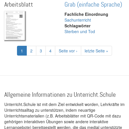
Arbeitsblatt
Grab (einfache Sprache)
Fachliche Einordnung
Sachunterricht
Schlagwörter
Sterben und Tod
Seitennummerierung
Aktuelle
1
Page
2
Page
3
Page
4
Nächste
Seite vor ›
Letzte
letzte Seite »
Seite
Seite
Seite
Allgemeine Informationen zu Unterricht.Schule
Unterricht.Schule ist mit dem Ziel entwickelt worden, Lehrkräfte im
Unterrichtsalltag zu unterstützen, indem neuartige
Unterrichtsmaterialien (z.B. Arbeitsblätter mit QR-Code mit dazu
gehörigen interaktiven Übungen sowie andere interaktive
Lernangebote) bereitgestellt werden, die das medial unterstützte