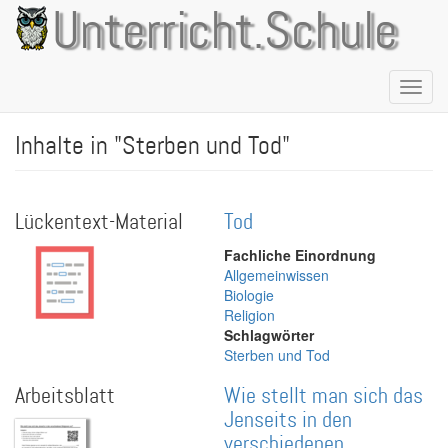
Direkt
Unterricht.Schule
zum
Inhalt
Naviga
aktivie
Inhalte in "Sterben und Tod"
Lückentext-Material
Tod
Fachliche Einordnung
Allgemeinwissen
Biologie
Religion
Schlagwörter
Sterben und Tod
Arbeitsblatt
Wie stellt man sich das
Jenseits in den
verschiedenen