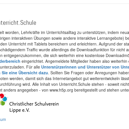
terricht.Schule
kelt worden, Lehrkräfte im Unterrichtsalltag zu unterstützen, indem neuar
rigen interaktiven Übungen sowie andere interaktive Lernangebote) ber
 den Unterricht mit Tablets bereichern und erleichtern. Aufgrund der 
 schädigendem Traffic wurde allerdings die Downloadfunktion für nicht
 entgegenzukommen, die sich weiterhin eine kostenlose Downloadmögli
ederbereich
eingerichtet. Angemeldete Mitglieder haben also weiterhin d
unterzuladen. Für alle
Unterstützerinnen und Unterstützer von Unte
n Sie eine Übersicht dazu
. Sollten Sie Fragen oder Anregungen haben,
boten werden, damit sich das Internetangebot gut weiterentwickeln läss
urchführung wird. Alle Inhalt von Unterricht.Schule stehen - soweit nic
cht anders angegeben - von www.h5p.org bereitgestellt und stehen unte
ssum