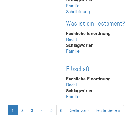
Familie
Schulbildung
Was ist ein Testament?
Fachliche Einordnung
Recht
Schlagwörter
Familie
Erbschaft
Fachliche Einordnung
Recht
Schlagwörter
Familie
Aktuelle
1
Page
2
Page
3
Page
4
Page
5
Page
6
Nächste
Seite vor ›
Letzte
letzte Seite »
Seite
Seite
Seite