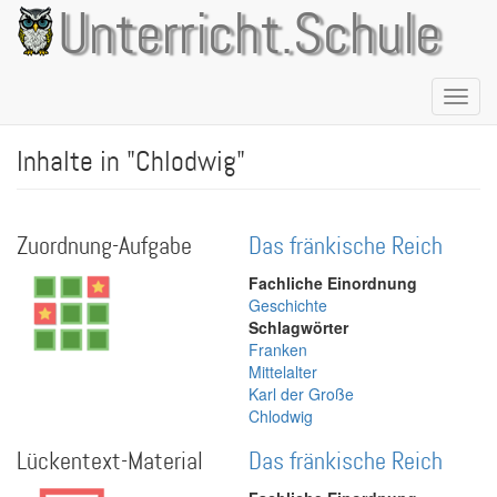
Direkt
Unterricht.Schule
zum
Inhalt
Naviga
aktivie
Inhalte in "Chlodwig"
Zuordnung-Aufgabe
Das fränkische Reich
Fachliche Einordnung
Geschichte
Schlagwörter
Franken
Mittelalter
Karl der Große
Chlodwig
Lückentext-Material
Das fränkische Reich