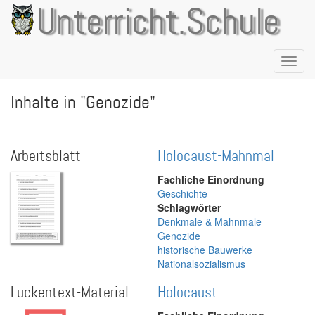
Direkt
Unterricht.Schule
zum
Inhalt
Naviga
aktivie
Inhalte in "Genozide"
Arbeitsblatt
Holocaust-Mahnmal
Fachliche Einordnung
Geschichte
Schlagwörter
Denkmale & Mahnmale
Genozide
historische Bauwerke
Nationalsozialismus
Lückentext-Material
Holocaust