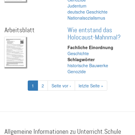
Judentum
deutsche Geschichte
Nationalsozialismus
Arbeitsblatt
Wie entstand das
Holocaust-Mahnmal?
Fachliche Einordnung
Geschichte
Schlagwörter
historische Bauwerke
Genozide
Seitennummerierung
Aktuelle
1
Page
2
Nächste
Seite vor ›
Letzte
letzte Seite »
Seite
Seite
Seite
Allgemeine Informationen zu Unterricht.Schule