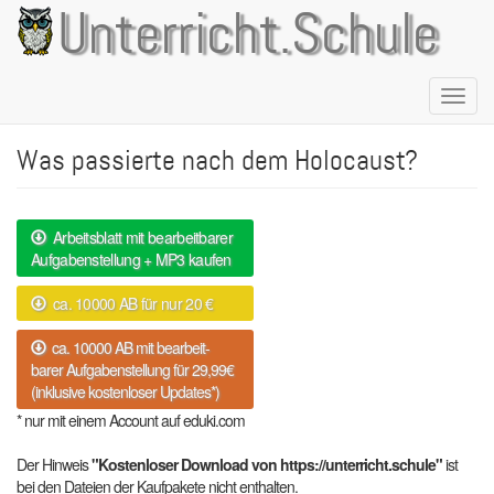
Direkt
Unterricht.Schule
zum
Inhalt
Naviga
aktivie
Was passierte nach dem Holocaust?
Arbeitsblatt mit bearbeitbarer
Aufgabenstellung + MP3 kaufen
ca. 10000 AB für nur 20 €
ca. 10000 AB mit bearbeit-
barer Aufgabenstellung für 29,99€
(inklusive kostenloser Updates*)
* nur mit einem Account auf eduki.com
Der Hinweis
"Kostenloser Download von https://unterricht.schule"
ist
bei den Dateien der Kaufpakete nicht enthalten.