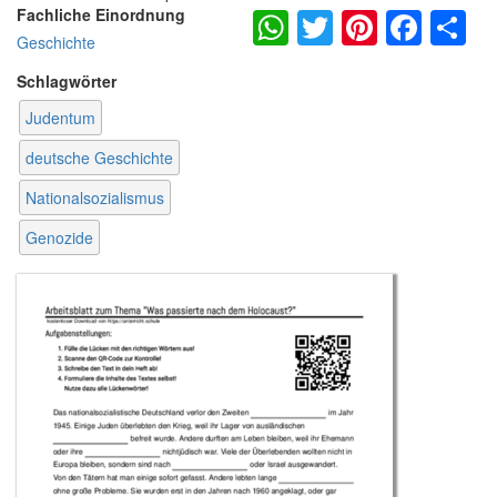
WhatsApp
Twitter
Pintere
Fac
S
Fachliche Einordnung
Geschichte
Schlagwörter
Judentum
deutsche Geschichte
Nationalsozialismus
Genozide