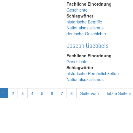
Fachliche Einordnung
Geschichte
Schlagwörter
historische Begriffe
Nationalsozialismus
deutsche Geschichte
Joseph Goebbels
Fachliche Einordnung
Geschichte
Schlagwörter
historische Persönlichkeiten
Nationalsozialismus
Aktuelle
1
Page
2
Page
3
Page
4
Page
5
Page
6
Page
7
Page
8
Nächste
Seite vor ›
Letzte
letzte Seite »
Seite
Seite
Seite