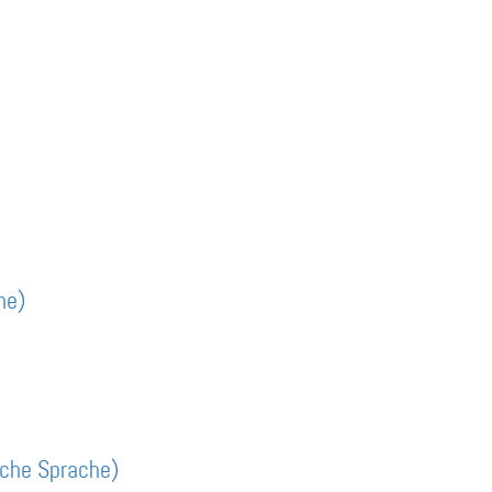
he)
ache Sprache)