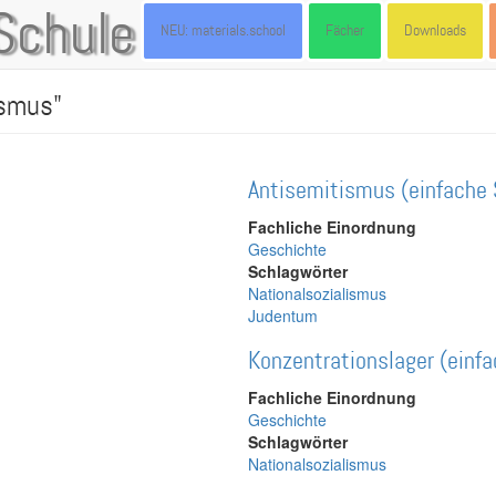
Schule
NEU: materials.school
Fächer
Downloads
ismus"
Antisemitismus (einfache 
Fachliche Einordnung
Geschichte
Schlagwörter
Nationalsozialismus
Judentum
Konzentrationslager (einf
Fachliche Einordnung
Geschichte
Schlagwörter
Nationalsozialismus